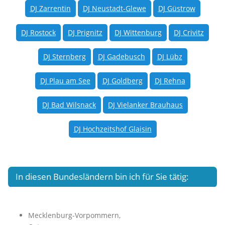
DJ Zarrentin
DJ Neustadt-Glewe
DJ Güstrow
DJ Rostock
DJ Prignitz
DJ Wittenburg
DJ Crivitz
DJ Sternberg
DJ Gadebusch
DJ Lübz
DJ Plau am See
DJ Goldberg
DJ Rehna
DJ Bad Wilsnack
DJ Vielanker Brauhaus
DJ Hochzeitshof Glaisin
In diesen Bundesländern bin ich für Sie tätig:
Mecklenburg-Vorpommern,