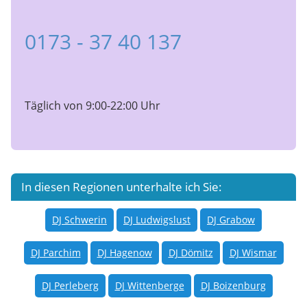
0173 - 37 40 137
Täglich von 9:00-22:00 Uhr
In diesen Regionen unterhalte ich Sie:
DJ Schwerin
DJ Ludwigslust
DJ Grabow
DJ Parchim
DJ Hagenow
DJ Dömitz
DJ Wismar
DJ Perleberg
DJ Wittenberge
DJ Boizenburg