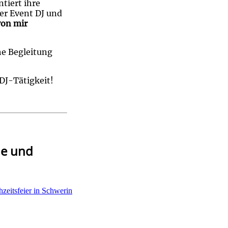
tiert ihre
der Event DJ und
von mir
he Begleitung
DJ-Tätigkeit!
ne und