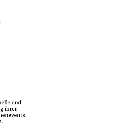
r
nelle und
g ihrer
rmenevents,
m.