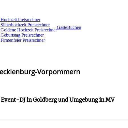
 Hochzeit Preisrechner
Silberhochzeit Preisrechner
Gäste
Buchen
 Goldene Hochzeit Preisrechner
Geburtstag Preisrechner
Firmenfeier Preisrechner
Mecklenburg-Vorpommern
d Event-DJ in Goldberg und Umgebung in MV