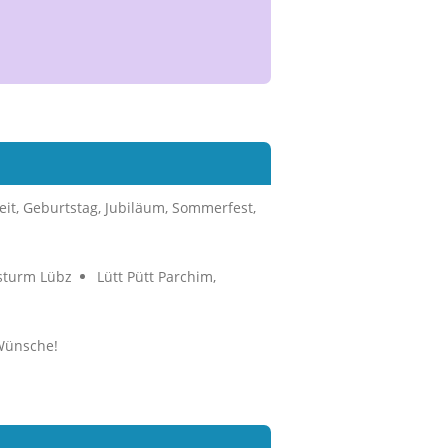
zeit, Geburtstag, Jubiläum, Sommerfest,
sturm Lübz
Lütt Pütt Parchim,
Wünsche!