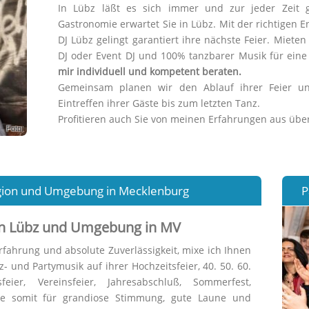
In Lübz läßt es sich immer und zur jeder Zeit g
Gastronomie erwartet Sie in Lübz. Mit der richtigen 
DJ Lübz gelingt garantiert ihre nächste Feier. Mieten 
DJ oder Event DJ und 100% tanzbarer Musik für eine
mir individuell und kompetent beraten.
Gemeinsam planen wir den Ablauf ihrer Feier un
Eintreffen ihrer Gäste bis zum letzten Tanz.
Profitieren auch Sie von meinen Erfahrungen aus über 
Foto:
Region und Umgebung in Mecklenburg
P
e in Lübz und Umgebung in MV
rfahrung und absolute Zuverlässigkeit, mixe ich Ihnen
- und Partymusik auf ihrer Hochzeitsfeier, 40. 50. 60.
sfeier, Vereinsfeier, Jahresabschluß, Sommerfest,
ge somit für grandiose Stimmung, gute Laune und