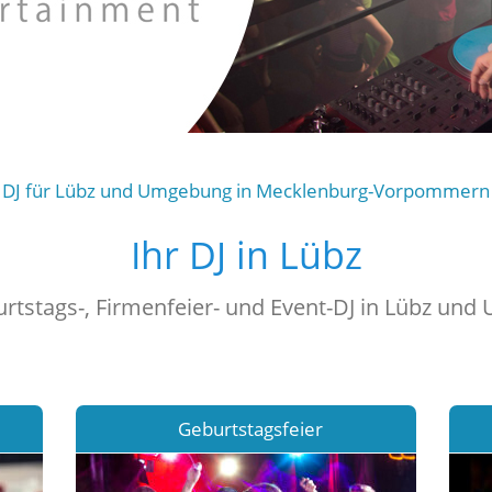
DJ für Lübz und Umgebung in Mecklenburg-Vorpommern
Ihr DJ in Lübz
urtstags-, Firmenfeier- und Event-DJ in Lübz un
Geburtstagsfeier