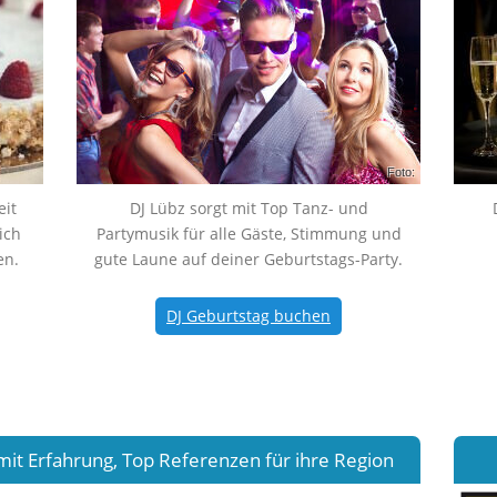
Foto:
it
DJ Lübz sorgt mit Top Tanz- und
ich
Partymusik für alle Gäste, Stimmung und
en.
gute Laune auf deiner Geburtstags-Party.
DJ Geburtstag buchen
mit Erfahrung, Top Referenzen für ihre Region