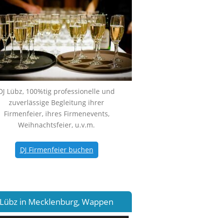
DJ Lübz, 100%tig professionelle und
zuverlässige Begleitung ihrer
Firmenfeier, ihres Firmenevents,
Weihnachtsfeier, u.v.m.
DJ Firmenfeier buchen
Lübz in Mecklenburg, Wappen