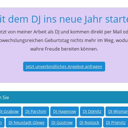
t dem DJ ins neue Jahr star
tzt von meiner Arbeit als DJ und kommen direkt per Mail od
wechslungsreichen Geburtstag nichts mehr im Weg, wodurc
wahre Freude bereiten können.
Jetzt unverbindliches Angebot anfragen
h Sie
DJ Grabow
DJ Parchim
DJ Hagenow
DJ Dömitz
DJ Wismar
n
DJ Neustadt-Glewe
DJ Güstrow
DJ Rostock
DJ Prignitz