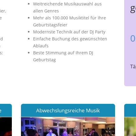
Weitreichende Musikauswahl aus
g
ier,
allen Genres
e
Mehr als 100.000 Musiktitel für Ihre
Geburtstagsfeier
Modernste Technik auf der DJ Party
0
nd
Einfache Buchung des gewünschten
n
Ablaufs
s:
Beste Stimmung auf Ihrem DJ
Geburtstag
Tä
e
Abwechslungsreiche Musik