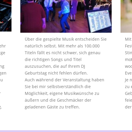
Über die gespielte Musik entscheiden Sie
Mit
ehr
natürlich selbst. Mit mehr als 100.000
Fes
ige
Titeln fällt es nicht schwer, sich genau
Sti
die richtigen Songs und Titel
mot
ung
auszusuchen, die auf Ihrem DJ
wod
rgen
Geburtstag nicht fehlen dürfen.
Eve
zu
Auch während der Veranstaltung haben
Je 
Sie bei mir selbstverständlich die
zu 
r
Möglichkeit, eigene Musikwünsche zu
Geb
äußern und die Geschmäcker der
fei
.
geladenen Gäste zu treffen.
der