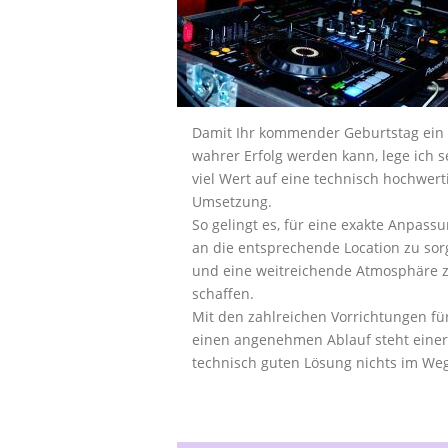
Damit Ihr kommender Geburtstag ein
wahrer Erfolg werden kann, lege ich s
viel Wert auf eine technisch hochwert
Umsetzung.
So gelingt es, für eine exakte Anpass
an die entsprechende Location zu so
und eine weitreichende Atmosphäre 
schaffen.
Mit den zahlreichen Vorrichtungen fü
einen angenehmen Ablauf steht einer
technisch guten Lösung nichts im Weg