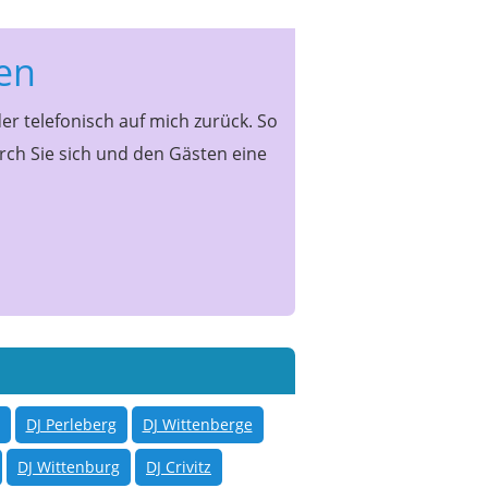
ten
er telefonisch auf mich zurück. So
h Sie sich und den Gästen eine
DJ Perleberg
DJ Wittenberge
DJ Wittenburg
DJ Crivitz