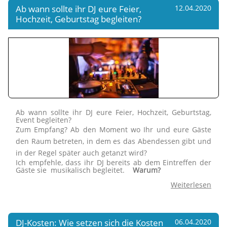
Ab wann sollte ihr DJ eure Feier,
12.04.2020
Hochzeit, Geburtstag begleiten?
Ab wann sollte ihr DJ eure Feier, Hochzeit, Geburtstag,
Event begleiten?
Zum Empfang? Ab den Moment wo Ihr und eure Gäste
den Raum betreten, in dem es das Abendessen gibt und
in der Regel später auch getanzt wird?
Ich empfehle, dass ihr DJ bereits ab dem Eintreffen der
Gäste sie musikalisch begleitet.
Warum?
Weiterlesen
DJ-Kosten: Wie setzen sich die Kosten
06.04.2020