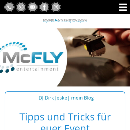
DJ Dirk Jeske| mein Blog
Tipps und Tricks für
euer Event