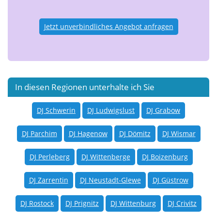
Jetzt unverbindliches Angebot anfragen
In diesen Regionen unterhalte ich Sie
DJ Schwerin
DJ Ludwigslust
DJ Grabow
DJ Parchim
DJ Hagenow
DJ Dömitz
DJ Wismar
DJ Perleberg
DJ Wittenberge
DJ Boizenburg
DJ Zarrentin
DJ Neustadt-Glewe
DJ Güstrow
DJ Rostock
DJ Prignitz
DJ Wittenburg
DJ Crivitz