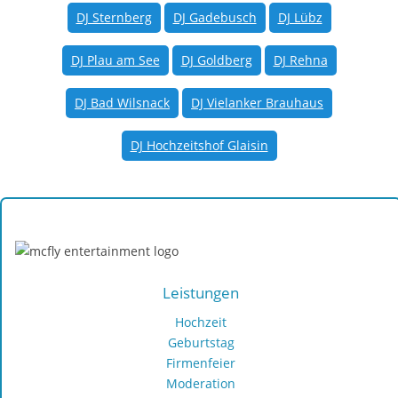
DJ Sternberg
DJ Gadebusch
DJ Lübz
DJ Plau am See
DJ Goldberg
DJ Rehna
DJ Bad Wilsnack
DJ Vielanker Brauhaus
DJ Hochzeitshof Glaisin
Hochzeits-, Party- und Event-DJ Dirk Jeske
Leistungen
Hochzeit
Geburtstag
Firmenfeier
Moderation