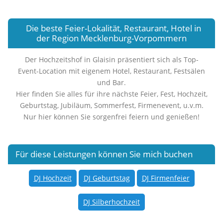
Die beste Feier-Lokalität, Restaurant, Hotel in
der Region Mecklenburg-Vorpommern
Der Hochzeitshof in Glaisin präsentiert sich als Top-
Event-Location mit eigenem Hotel, Restaurant, Festsälen
und Bar.
Hier finden Sie alles für ihre nächste Feier, Fest, Hochzeit,
Geburtstag, Jubiläum, Sommerfest, Firmenevent, u.v.m.
Nur hier können Sie sorgenfrei feiern und genießen!
Für diese Leistungen können Sie mich buchen
DJ Hochzeit
DJ Geburtstag
DJ Firmenfeier
DJ Silberhochzeit