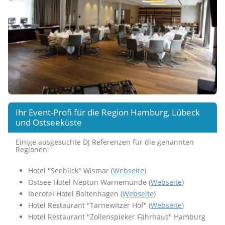
Ihr Event-Profi für die Region Hamburg, Lübeck
und Ostseeküste
Einige ausgesuchte DJ Referenzen für die genannten
Regionen:
Hotel "Seeblick" Wismar (
Webseite
)
Ostsee Hotel Neptun Warnemünde (
Webseite
)
Iberotel Hotel Boltenhagen (
Webseite
)
Hotel Restaurant "Tarnewitzer Hof" (
Webseite
)
Hotel Restaurant "Zollenspieker Fährhaus" Hamburg