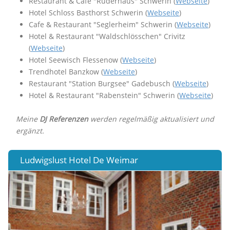
Restaurant & Cafe "Ruderhaus" Schwerin (
Webseite
)
Hotel Schloss Basthorst Schwerin (
Webseite
)
Cafe & Restaurant "Seglerheim" Schwerin (
Webseite
)
Hotel & Restaurant "Waldschlösschen" Crivitz
(
Webseite
)
Hotel Seewisch Flessenow (
Webseite
)
Trendhotel Banzkow (
Webseite
)
Restaurant "Station Burgsee" Gadebusch (
Webseite
)
Hotel & Restaurant "Rabenstein" Schwerin (
Webseite
)
Meine
DJ Referenzen
werden regelmäßig aktualisiert und
ergänzt.
Ludwigslust Hotel De Weimar