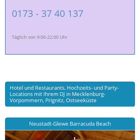
0173 - 37 40 137
Täglich von 9:00-22:00 Uhr
Hotel und Restaurants, Hochzeits- und Party-
Locations mit Ihrem DJ in Mecklenburg-
Vorpommern, Prignitz, Ostseeküste
Neustadt-Glewe Barracuda Beach