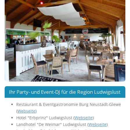
Ihr Party- und Event-DJ für die Region Ludwigslust
Restaurant & Eventgastronomie Burg Neustadt-Glewe
(
Webseite
)
Hotel "Erbprinz" Ludwigslust (
Webseite
)
Landhotel "De Weimar" Ludwigslust (
Webseite
)